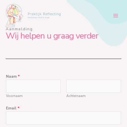
Ga
naar
de
inhoud
Aanmelding
Wij helpen u graag verder
Naam
*
Voornaam
Achternaam
Email
*